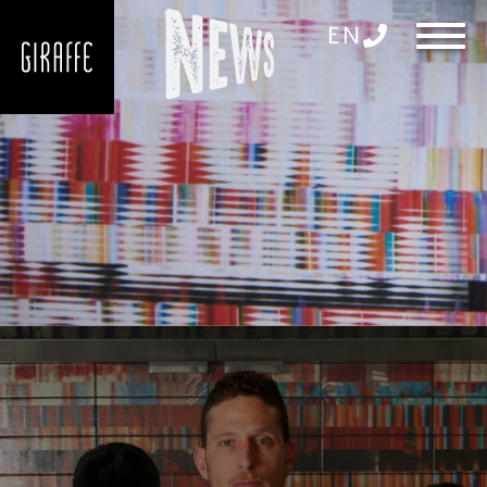
שִׂים
דלג לתוכן
דלג לסרגל הניווט
EN
לֵב:
בְּאֲתָר
זֶה
מֻפְעֶלֶת
מַעֲרֶכֶת
נָגִישׁ
בִּקְלִיק
הַמְּסַיַּעַת
לִנְגִישׁוּת
הָאֲתָר.