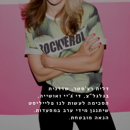
דלית רצ׳סטר, שדרנית
בגלגל״צ, די ג׳יי ואושייה,
הסכימה לעשות לנו פלייליסט
שיתנגן מידי ערב במסעדות.
הנאה מובטחת.