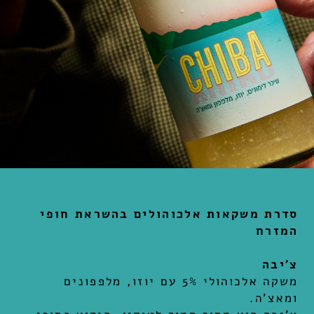
סדרת משקאות אלכוהולים בהשראת חופי
המזרח
צ'יבה
משקה אלכוהולי 5% עם יוזו, מלפפונים
ומאצ'ה.