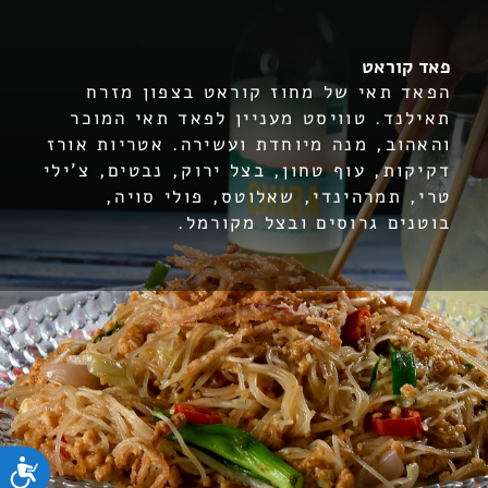
פאד קוראט
הפאד תאי של מחוז קוראט בצפון מזרח
תאילנד. טוויסט מעניין לפאד תאי המוכר
והאהוב, מנה מיוחדת ועשירה. אטריות אורז
דקיקות, עוף טחון, בצל ירוק, נבטים, צ'ילי
טרי, תמרהינדי, שאלוטס, פולי סויה,
בוטנים גרוסים ובצל מקורמל.
נ